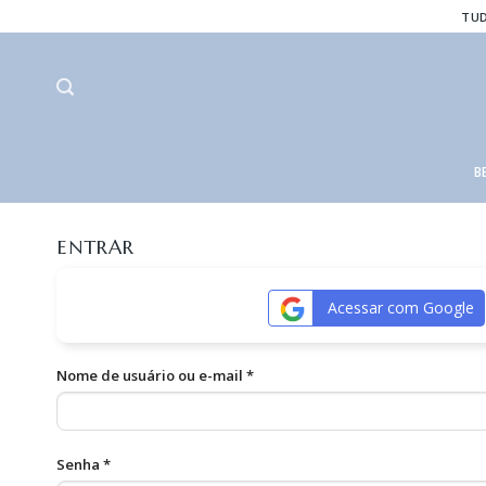
Skip
TUD
to
content
B
ENTRAR
Acessar com Google
Nome de usuário ou e-mail
*
Senha
*