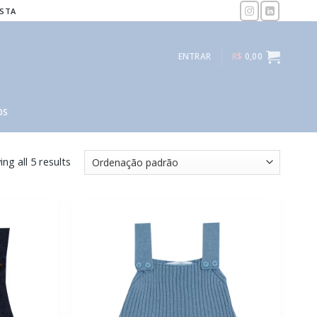
ISTA
ENTRAR
R$
0,00
OS
ng all 5 results