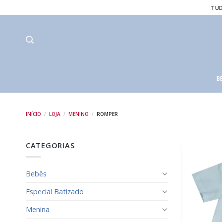
Skip
TUD
to
content
B
INÍCIO
/
LOJA
/
MENINO
/
ROMPER
CATEGORIAS
Bebês
Especial Batizado
Menina