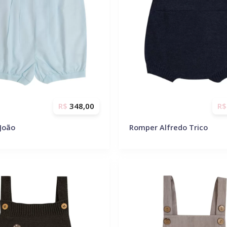
R$
348,00
R$
João
Romper Alfredo Trico