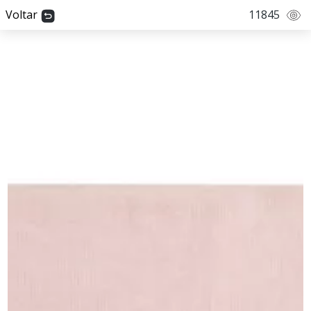
Skip
Voltar
11845
to
content