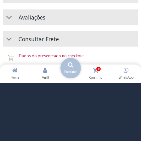
Avaliações
Consultar Frete
Dados do presenteado no checkout
0
Compra garantida
. Receba o produto que está esperando ou
Produtos
devolvemos o dinheiro.
Home
Perfil
Carrinho
WhatsApp
Pagamento Seguro