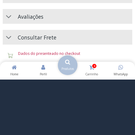
Avaliações
Consultar Frete
Dados do presenteado no checkout
0
Compra garantida
. Receba o produto que está esperando ou
Produtos
devolvemos o dinheiro.
Home
Perfil
Carrinho
WhatsApp
Pagamento Seguro