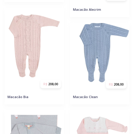
Macacão Alecrim
R$
208,00
R$
208,00
Macacão Bia
Macacão Clean