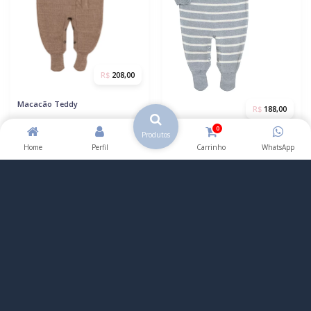
R$
208,00
Macacão Teddy
R$
188,00
0
Produtos
Macacão Theo
Home
Perfil
Carrinho
WhatsApp