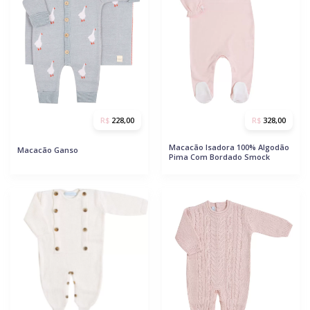
R$
228,00
R$
328,00
Macacão Isadora 100% Algodão
Macacão Ganso
Pima Com Bordado Smock