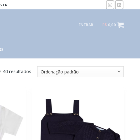
ISTA
ENTRAR
R$
0,00
OS
e 40 resultados