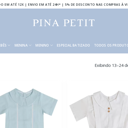
O EM ATÉ 12X | ENVIO EM ATÉ 24H* | 5% DE DESCONTO NAS COMPRAS À V
EBÊS
MENINA
MENINO
ESPECIAL BATIZADO
TODOS OS PRODUT
Exibindo 13–24 d