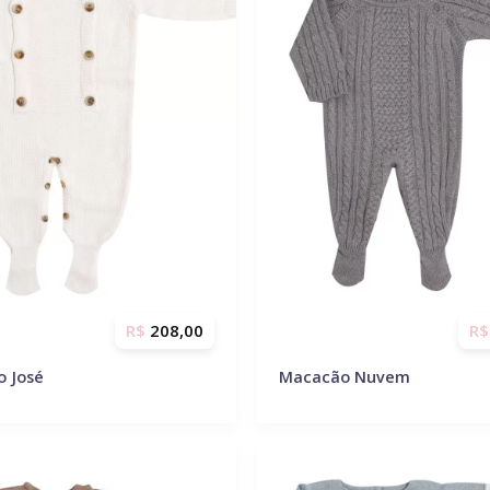
R$
208,00
R$
 José
Macacão Nuvem