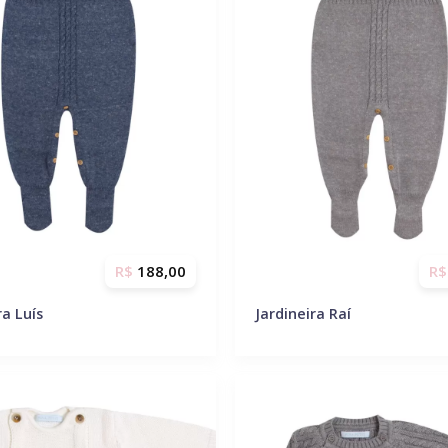
R$
188,00
R$
ra Luís
Jardineira Raí