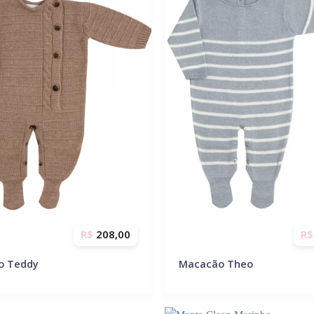
R$
208,00
R$
o Teddy
Macacão Theo