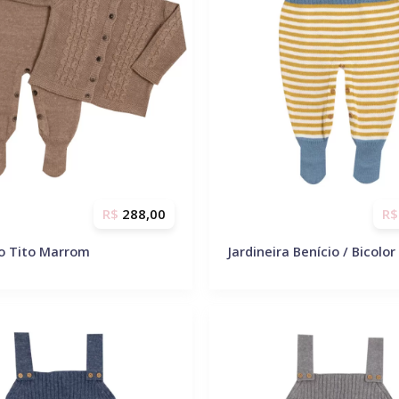
R$
288,00
R$
o Tito Marrom
Jardineira Benício / Bicolor