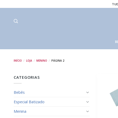
Skip
TUD
to
content
B
INÍCIO
/
LOJA
/
MENINO
/
PÁGINA 2
CATEGORIAS
Bebês
Especial Batizado
Menina